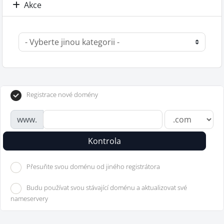
Akce
Registrace nové domény
www.
Kontrola
Přesuňte svou doménu od jiného registrátora
Budu používat svou stávající doménu a aktualizovat své
nameservery