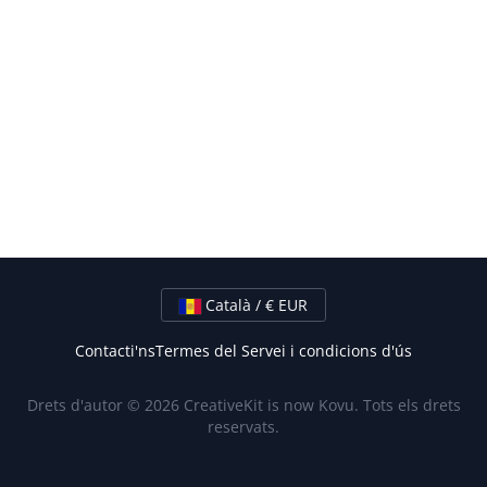
Català / € EUR
Contacti'ns
Termes del Servei i condicions d'ús
Drets d'autor © 2026 CreativeKit is now Kovu. Tots els drets
reservats.