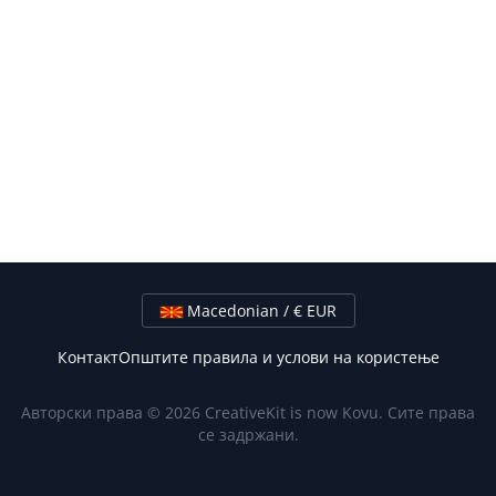
Macedonian / € EUR
Контакт
Општите правила и услови на користење
Авторски права © 2026 CreativeKit is now Kovu. Сите права
се задржани.