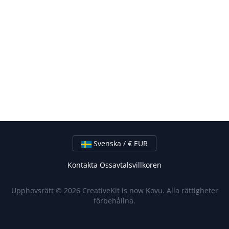
Svenska / € EUR
Kontakta Oss
avtalsvillkoren
Upphovsrätt © 2026 CreativeKit is now Kovu. Alla rättigheter
förbehållna.