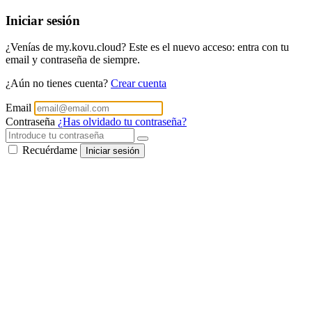
Iniciar sesión
¿Venías de my.kovu.cloud? Este es el nuevo acceso: entra con tu
email y contraseña de siempre.
¿Aún no tienes cuenta?
Crear cuenta
Email
Contraseña
¿Has olvidado tu contraseña?
Recuérdame
Iniciar sesión
Portal de Acceso
Accede de forma segura a tu
panel de gestión
de Kovu para gestionar tu negocio.