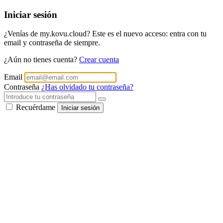
Iniciar sesión
¿Venías de my.kovu.cloud? Este es el nuevo acceso: entra con tu
email y contraseña de siempre.
¿Aún no tienes cuenta?
Crear cuenta
Email
Contraseña
¿Has olvidado tu contraseña?
Recuérdame
Iniciar sesión
Portal de Acceso
Accede de forma segura a tu
panel de gestión
de Kovu para gestionar tu negocio.