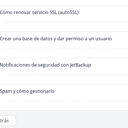
Cómo renovar servicio SSL (autoSSL)
Aunque nuestro servicio incluya un servicio totalmente gratuito para gene
Crear una base de datos y dar permiso a un usuario
Accede a su cPanel Pulsar en el desplegable que contiene todo lo relaciona
Notificaciones de seguridad con JetBackup
Acceder al cPanel del hosting deseado. En el panel del control encontrará e
Spam y cómo gestionarlo
Si ya se ha contratado un Alojamiento Web en my.creativekit.es. Acceder al 
Atrás