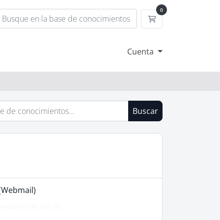
0
Carrito
Cuenta
Buscar
 (Webmail)
endiendo del tipo de...