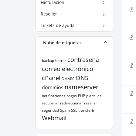
Facturación
2
Reseller
5
Tickets de ayuda
2
Nube de etiquetas
contraseña
backup
borrar
correo electrónico
cPanel
DNS
DMARC
nameserver
dominios
notificaciones
pagos
PHP
plantillas
recuperar
redireccionar
reseller
seguridad
Spam
SSL
transferir
Webmail