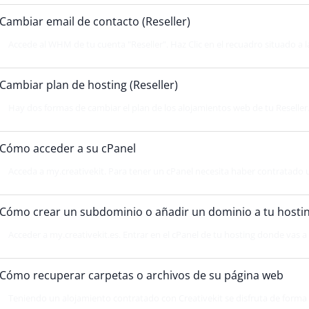
Cambiar email de contacto (Reseller)
Accede al WHM de tu cuenta "Reseller". Haz Clic en el recuadro situado a la
Cambiar plan de hosting (Reseller)
Hay dos formas de cambiar el plan de los alojamientos web de tu Reseller
Cómo acceder a su cPanel
Acceda a my.creativekit. Para tener un cPanel necesita haber contratado u
Cómo crear un subdominio o añadir un dominio a tu hostin
Acceder a my.creativekit.es. Entrar en el cPanel de tu hosting donde vas a ut
Cómo recuperar carpetas o archivos de su página web
Teniendo un alojamiento contratado con Creativekit se disfruta de forma 