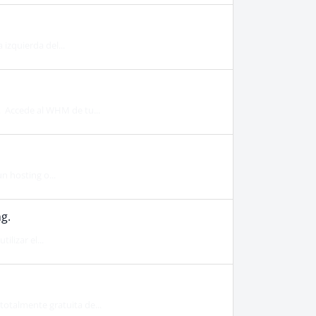
 izquierda del...
. Accede al WHM de tu...
n hosting o...
g.
ilizar el...
totalmente gratuita de...