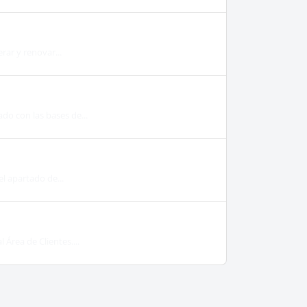
rar y renovar...
do con las bases de...
l apartado de...
Área de Clientes....