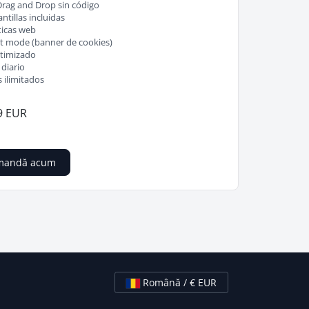
Drag and Drop sin código
ntillas incluidas
ticas web
 mode (banner de cookies)
timizado
diario
 ilimitados
9 EUR
mandă acum
Română / € EUR