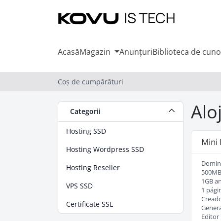
Acasă
Magazin
Anunțuri
Biblioteca de cuno
Coș de cumpărături
Alo
Categorii
Hosting SSD
Mini 
Hosting Wordpress SSD
Domini
Hosting Reseller
500MB
1GB a
VPS SSD
1 pági
Creado
Certificate SSL
Genera
Editor