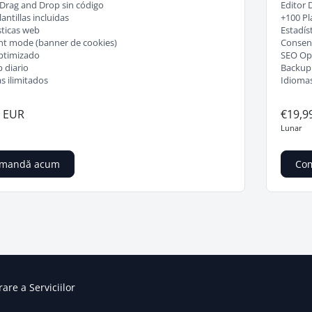
 Drag and Drop sin código
Editor 
antillas incluidas
+100 Pla
sticas web
Estadís
t mode (banner de cookies)
Consent
ptimizado
SEO Op
 diario
Backup 
s ilimitados
Idiomas
0 EUR
€19,9
Lunar
mandă acum
Co
rare a Serviciilor