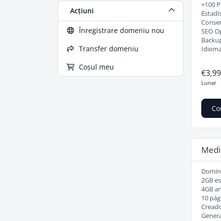
+100 Pl
Acțiuni
Estadí
Consen
Înregistrare domeniu nou
SEO O
Backup
Transfer domeniu
Idioma
Coșul meu
€3,9
Lunar
Co
Medi
Domini
2GB es
4GB a
10 pág
Creado
Genera