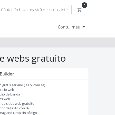
0
Coș de cumpărătur
Contul meu
e webs gratuito
 Builder
 gratis 1er año (.es o .com.es)
pacio web
cho de banda
as web
 de sitios web gratuito
or de texto con IA
Drag and Drop sin código