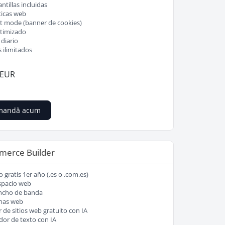
ntillas incluidas
ticas web
 mode (banner de cookies)
timizado
diario
 ilimitados
 EUR
mandă acum
erce Builder
 gratis 1er año (.es o .com.es)
spacio web
ncho de banda
nas web
 de sitios web gratuito con IA
or de texto con IA