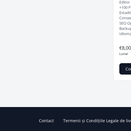
Editor
+100 Pl
Estadí
Consen
SEO O
Backup
Idioma
€8,0
Lunar
Co
Contact
Termenii și Condițiile Legale de liv