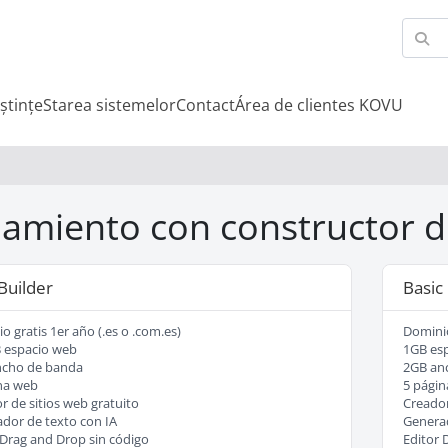
ștințe
Starea sistemelor
Contact
Área de clientes KOVU
jamiento con constructor d
Builder
Basic
o gratis 1er año (.es o .com.es)
Dominio
 espacio web
1GB es
ncho de banda
2GB an
na web
5 págin
r de sitios web gratuito
Creador
dor de texto con IA
Generad
 Drag and Drop sin código
Editor 