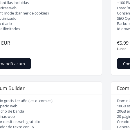
antillas incluidas
+100 Pla
sticas web
Estadís
t mode (banner de cookies)
Consent
ptimizado
SEO Op
 diario
Backup 
s ilimitados
Idiomas
9 EUR
€5,99
Lunar
mandă acum
Co
um Builder
Ecomm
o gratis 1er año (.es o .com.es)
Dominio
pacio web
10GB e
ncho de banda
20GB a
inas web
20 pági
r de sitios web gratuito
Creador
dor de texto con IA
Generad